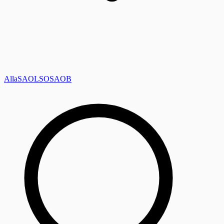
Alla
SAOL
SO
SAOB