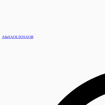
Alla
SAOL
SO
SAOB