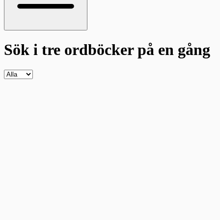
Sök i tre ordböcker
på en gång