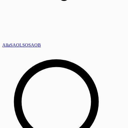
Alla
SAOL
SO
SAOB