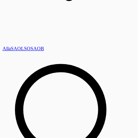
Alla
SAOL
SO
SAOB