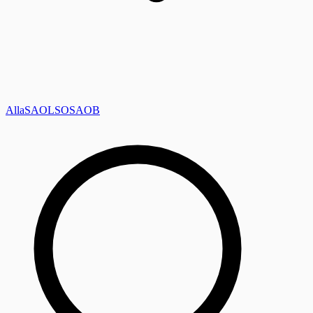
Alla
SAOL
SO
SAOB