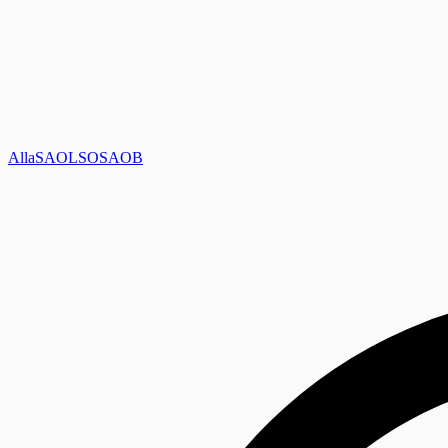
Alla
SAOL
SO
SAOB