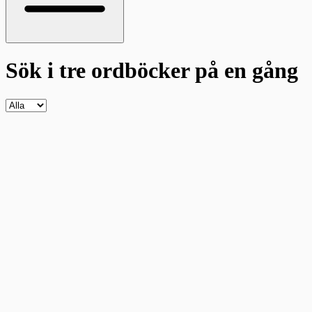
Sök i tre ordböcker
på en gång