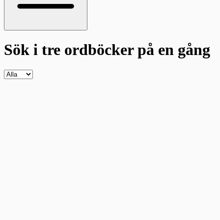
Sök i tre ordböcker
på en gång