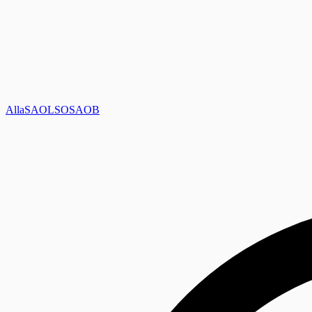
Alla
SAOL
SO
SAOB