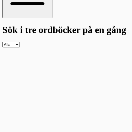
Sök i tre ordböcker
på en gång