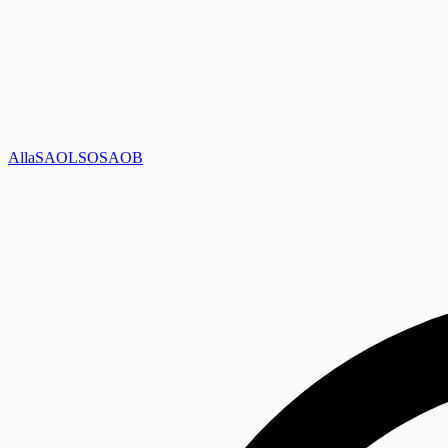
Alla
SAOL
SO
SAOB