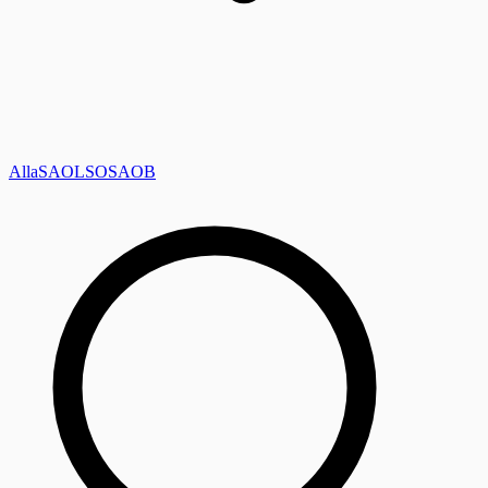
Alla
SAOL
SO
SAOB