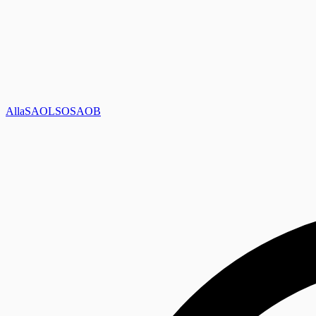
Alla
SAOL
SO
SAOB