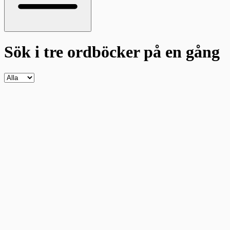
Sök i tre ordböcker
på en gång