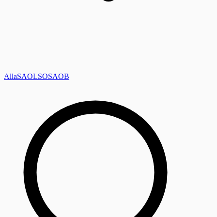
Alla
SAOL
SO
SAOB