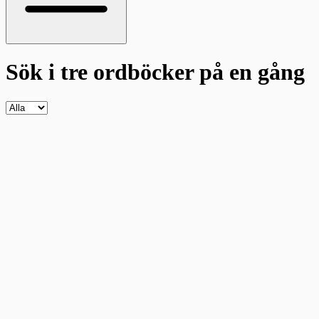
Sök i tre ordböcker
på en gång