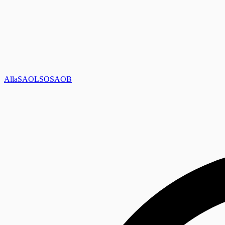
Alla
SAOL
SO
SAOB