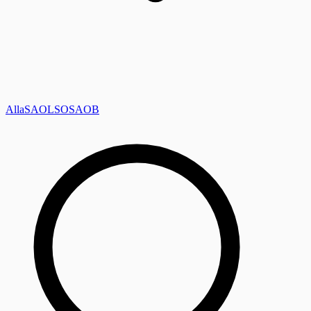
Alla
SAOL
SO
SAOB