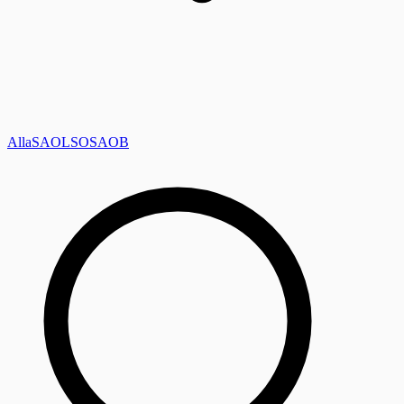
Alla
SAOL
SO
SAOB