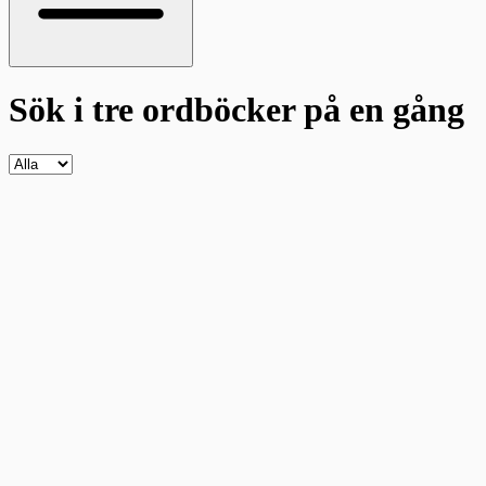
Sök i tre ordböcker
på en gång