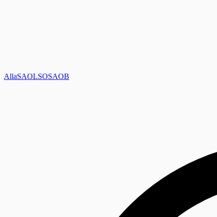
Alla
SAOL
SO
SAOB