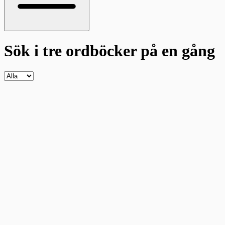
Sök i tre ordböcker
på en gång