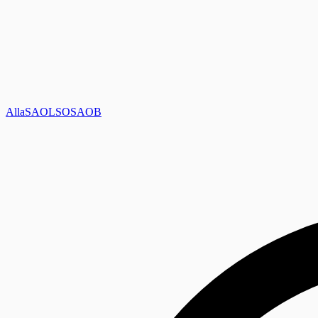
Alla
SAOL
SO
SAOB