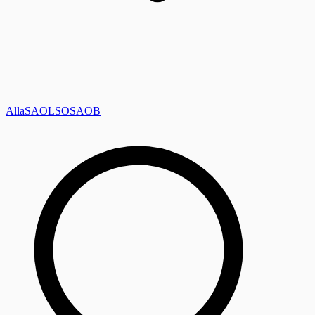
Alla
SAOL
SO
SAOB