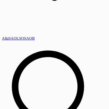
Alla
SAOL
SO
SAOB