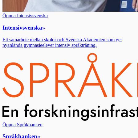
Öppna Intensivsvenska
Intensivsvenska
»
Ett samarbete mellan skolor och Svenska Akademien som ger
nyanlända gymnasieelever intensiv språkträning.
Öppna Språkbanken
Språkbanken
»