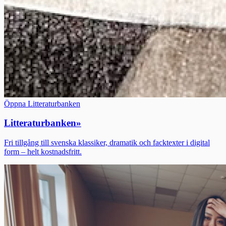
Öppna Litteraturbanken
Litteraturbanken
»
Fri tillgång till svenska klassiker, dramatik och facktexter i digital
form – helt kostnadsfritt.