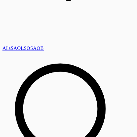
Alla
SAOL
SO
SAOB