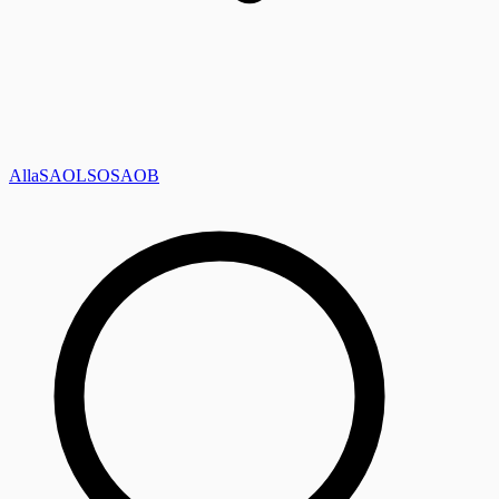
Alla
SAOL
SO
SAOB