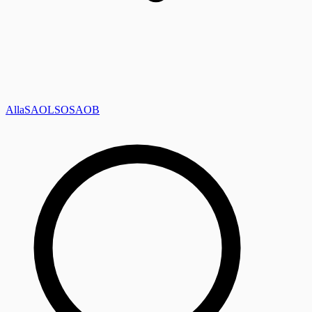
Alla
SAOL
SO
SAOB