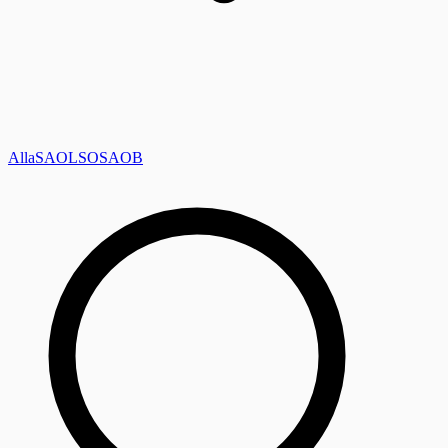
Alla
SAOL
SO
SAOB