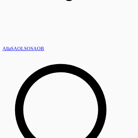
Alla
SAOL
SO
SAOB