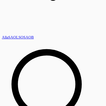
Alla
SAOL
SO
SAOB