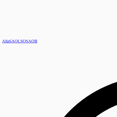
Alla
SAOL
SO
SAOB