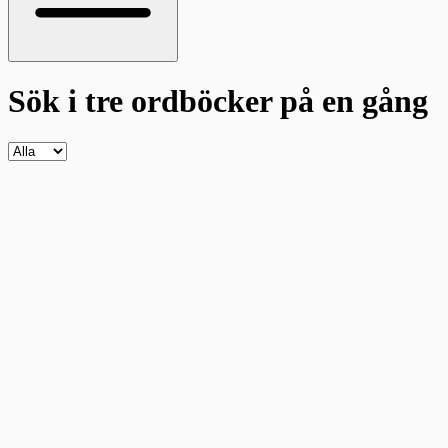
Sök i tre ordböcker
på en gång