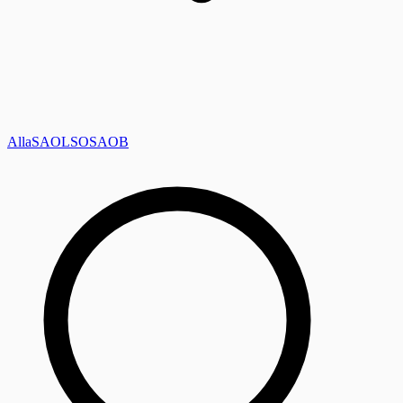
Alla
SAOL
SO
SAOB