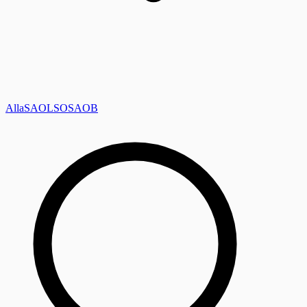
Alla
SAOL
SO
SAOB