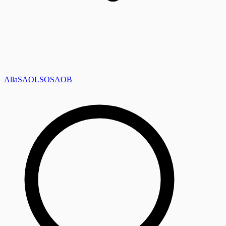
Alla
SAOL
SO
SAOB