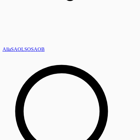
Alla
SAOL
SO
SAOB