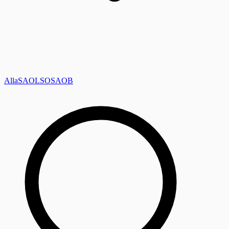
Alla
SAOL
SO
SAOB