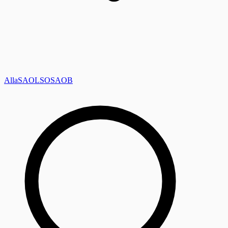
Alla
SAOL
SO
SAOB