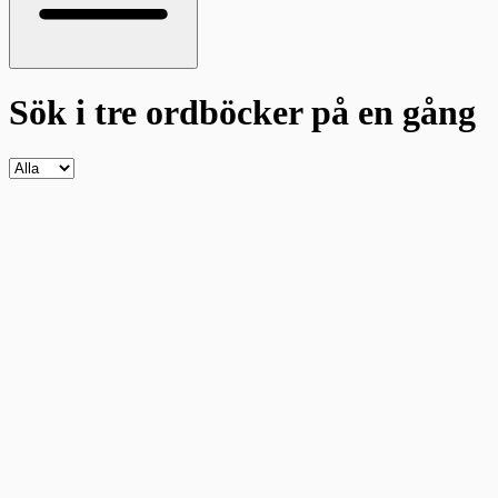
Sök i tre ordböcker
på en gång