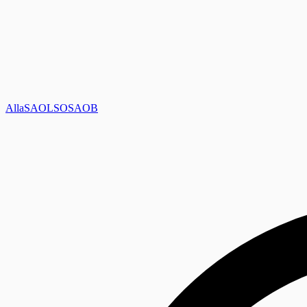
Alla
SAOL
SO
SAOB