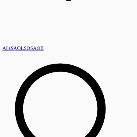
Alla
SAOL
SO
SAOB