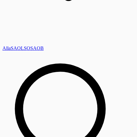
Alla
SAOL
SO
SAOB