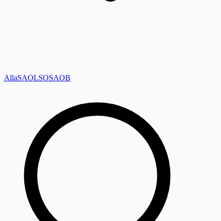
Alla
SAOL
SO
SAOB