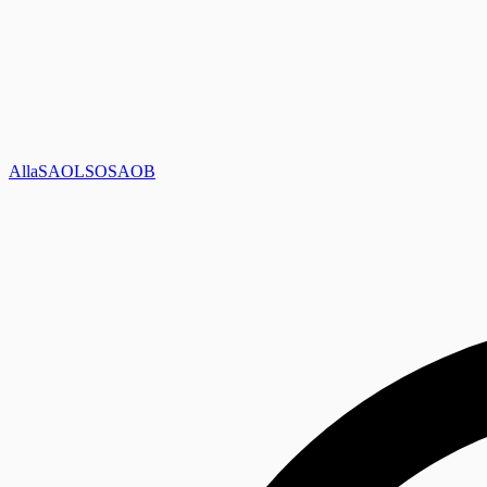
Alla
SAOL
SO
SAOB