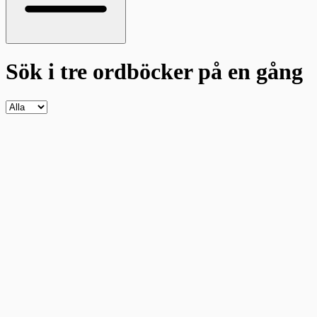
Sök i tre ordböcker
på en gång