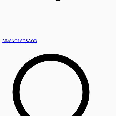
Alla
SAOL
SO
SAOB