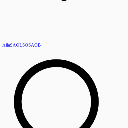
Alla
SAOL
SO
SAOB