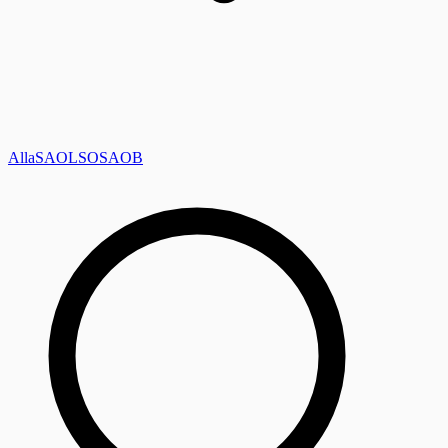
Alla
SAOL
SO
SAOB