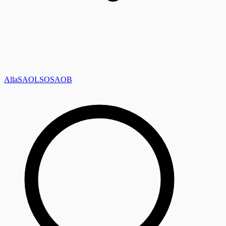
Alla
SAOL
SO
SAOB