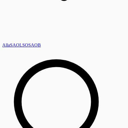
Alla
SAOL
SO
SAOB