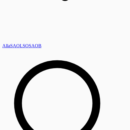
Alla
SAOL
SO
SAOB