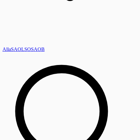
Alla
SAOL
SO
SAOB