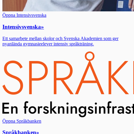
Öppna Intensivsvenska
Intensivsvenska
»
Ett samarbete mellan skolor och Svenska Akademien som ger
nyanlända gymnasieelever intensiv språkträning.
Öppna Språkbanken
Språkbanken
»