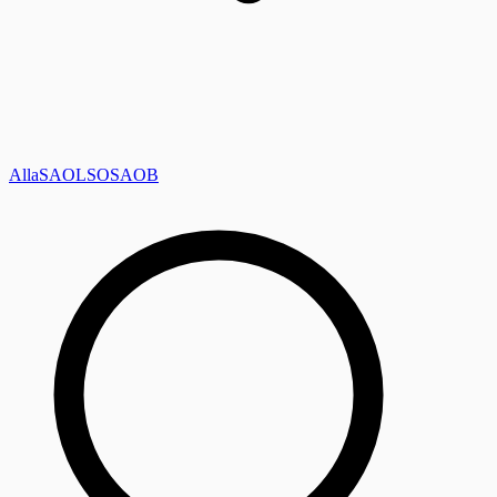
Alla
SAOL
SO
SAOB