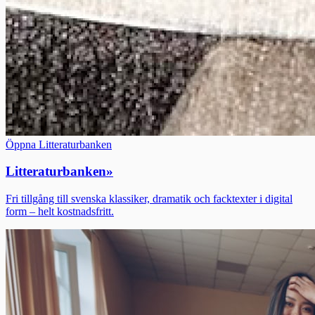
Öppna Litteraturbanken
Litteraturbanken
»
Fri tillgång till svenska klassiker, dramatik och facktexter i digital
form – helt kostnadsfritt.