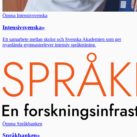
Öppna Intensivsvenska
Intensivsvenska
»
Ett samarbete mellan skolor och Svenska Akademien som ger
nyanlända gymnasieelever intensiv språkträning.
Öppna Språkbanken
Språkbanken
»