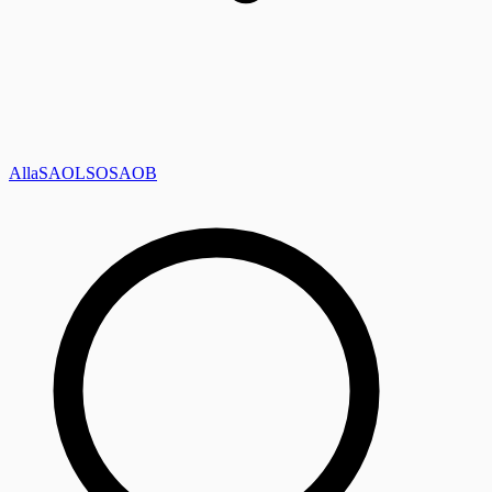
Alla
SAOL
SO
SAOB