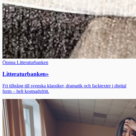
Öppna Litteraturbanken
Litteraturbanken
»
Fri tillgång till svenska klassiker, dramatik och facktexter i digital
form – helt kostnadsfritt.