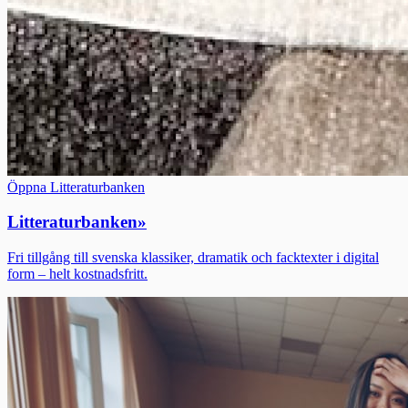
Öppna Litteraturbanken
Litteraturbanken
»
Fri tillgång till svenska klassiker, dramatik och facktexter i digital
form – helt kostnadsfritt.