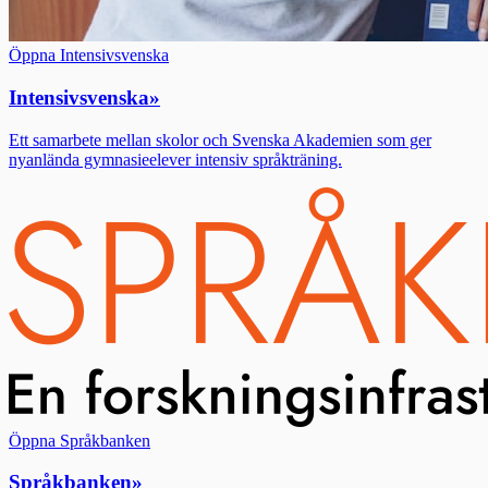
Öppna Intensivsvenska
Intensivsvenska
»
Ett samarbete mellan skolor och Svenska Akademien som ger
nyanlända gymnasieelever intensiv språkträning.
Öppna Språkbanken
Språkbanken
»