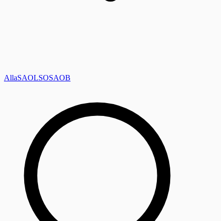
Alla
SAOL
SO
SAOB