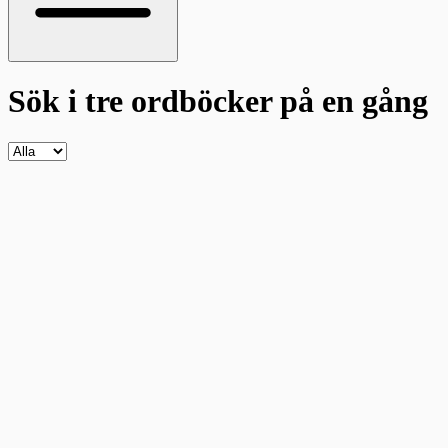
Sök i tre ordböcker
på en gång