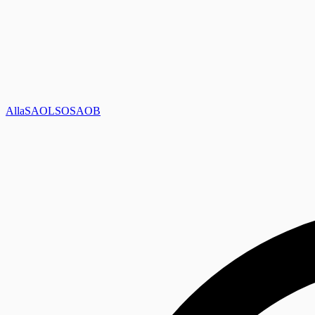
Alla
SAOL
SO
SAOB