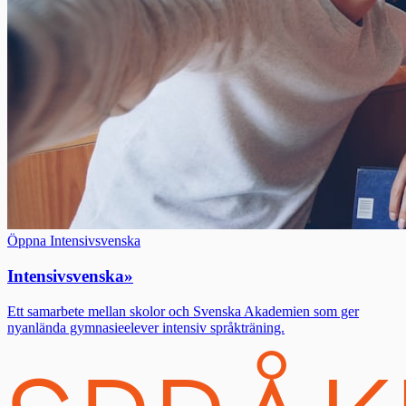
Öppna Intensivsvenska
Intensivsvenska
»
Ett samarbete mellan skolor och Svenska Akademien som ger
nyanlända gymnasieelever intensiv språkträning.