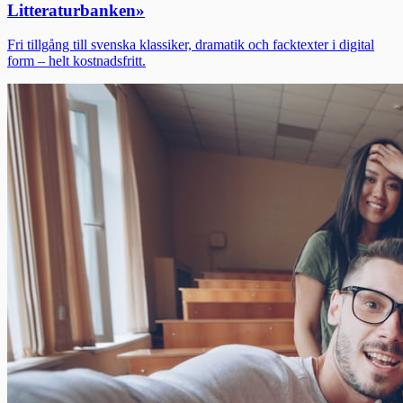
Litteraturbanken
»
Fri tillgång till svenska klassiker, dramatik och facktexter i digital
form – helt kostnadsfritt.