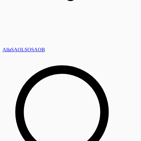
Alla
SAOL
SO
SAOB