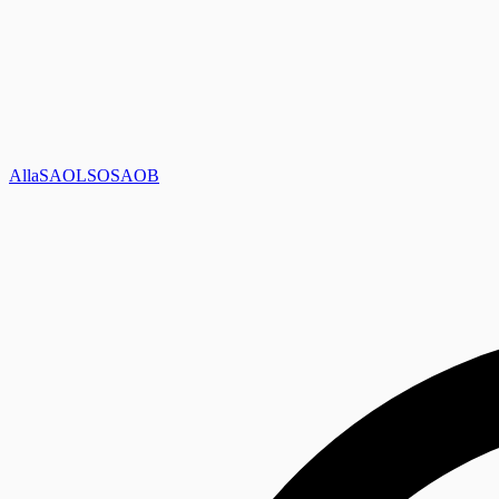
Alla
SAOL
SO
SAOB