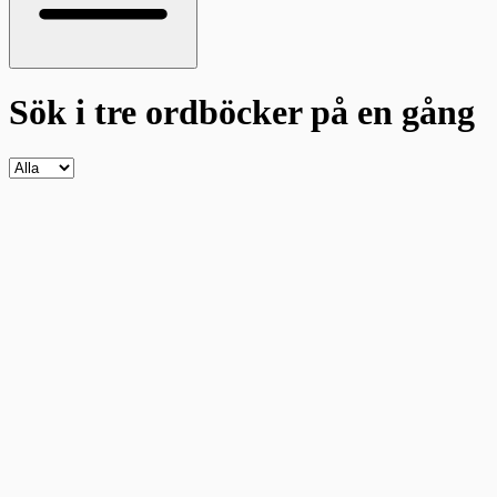
Sök i tre ordböcker
på en gång