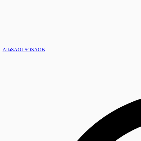
Alla
SAOL
SO
SAOB