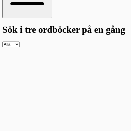
Sök i tre ordböcker
på en gång